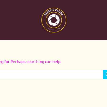
ng for. Perhaps searching can help.