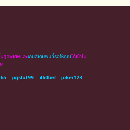
ั่นสุดพิเศษและ
เกมส์เดิมพันที่รอให้คุณ
ได้เข้าไป
ับ
365
pgslot99
460bet
joker123